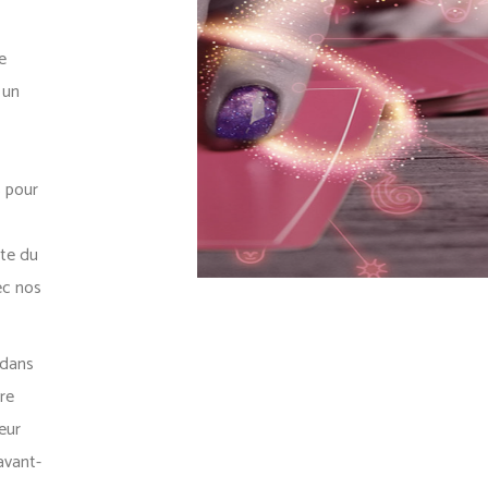
e
 un
s pour
nte du
ec nos
 dans
re
eur
avant-