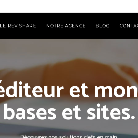
LE REV SHARE
NOTRE AGENCE
BLOG
CONTA
diteur et mon
bases et sites.
Découvrez nos solutions clefs en main.