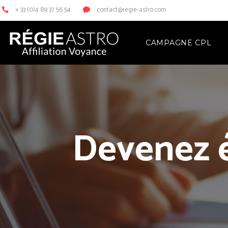
+ 33 (0)4 89 37 56 54
contact@regie-astro.com
CAMPAGNE CPL
Devenez é