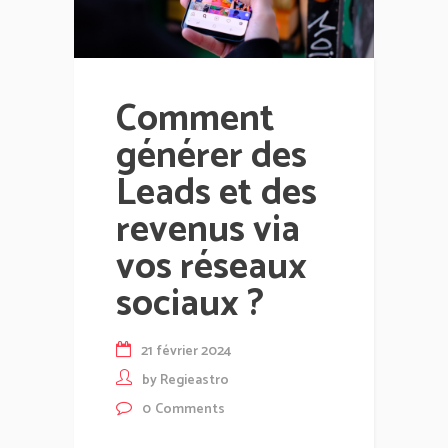
Comment
générer des
Leads et des
revenus via
vos réseaux
sociaux ?
21 février 2024
by
Regieastro
0
Comments