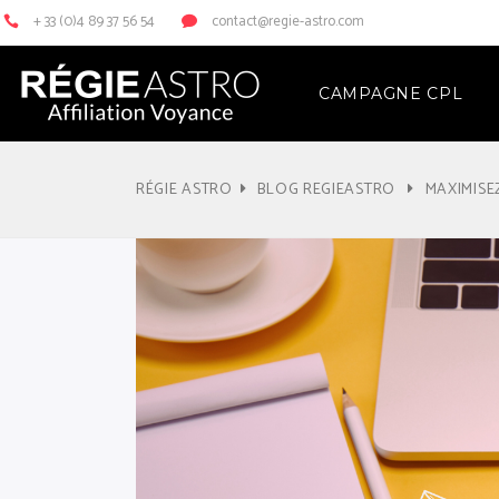
+ 33 (0)4 89 37 56 54
contact@regie-astro.com
CAMPAGNE CPL
RÉGIE ASTRO
BLOG REGIEASTRO
MAXIMISE