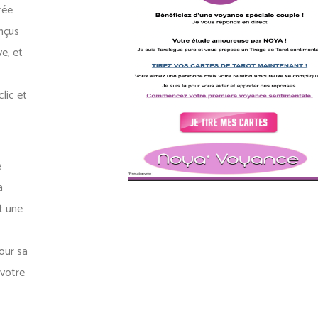
rée
nçus
e, et
lic et
e
a
t une
our sa
 votre